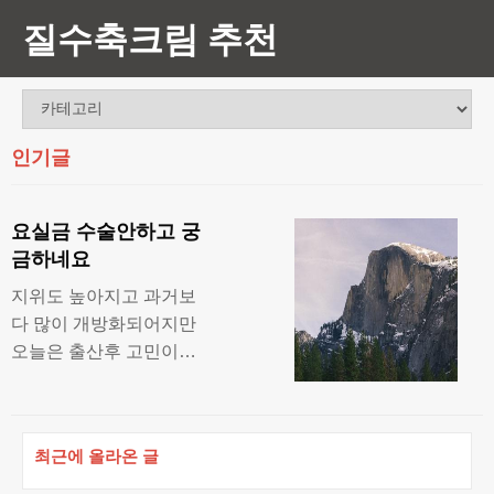
질수축크림 추천
인기글
요실금 수술안하고 궁
금하네요
지위도 높아지고 과거보
다 많이 개방화되어지만
오늘은 출산후 고민이되
는 부부관계후기로 미즈
케어솔루션가격과 후기
적어볼께요. 많은 여성분
최근에 올라온 글
들이 자신에게 성기능 질
환이 있는지 조차 모르