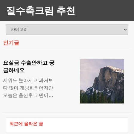
질수축크림 추천
인기글
요실금 수술안하고 궁
금하네요
지위도 높아지고 과거보
다 많이 개방화되어지만
오늘은 출산후 고민이되
는 부부관계후기로 미즈
케어솔루션가격과 후기
적어볼께요. 많은 여성분
최근에 올라온 글
들이 자신에게 성기능 질
환이 있는지 조차 모르