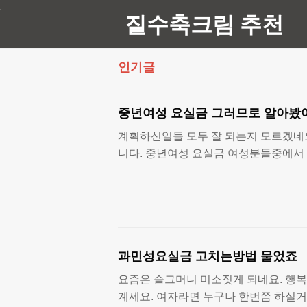
질수축크림 추천
인기글
중년여성 요실금 그러므로 알아봤
계획하신일들 모두 잘 되는지 모르겠네
니다. 중년여성 요실금 여성분들중에서
과민성요실금 고치는방법 물었죠
요즘은 슬그머니 미소짓게 되네요. 행
계세요. 여자라면 누구나 한번쯤 하실