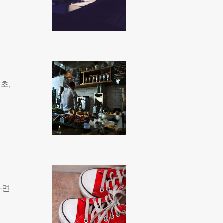
초,
하면