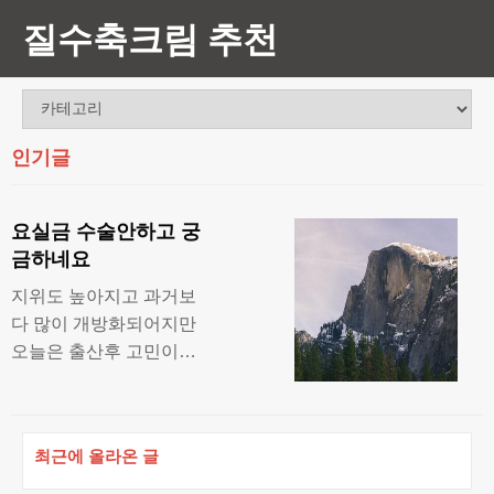
질수축크림 추천
인기글
요실금 수술안하고 궁
금하네요
지위도 높아지고 과거보
다 많이 개방화되어지만
오늘은 출산후 고민이되
는 부부관계후기로 미즈
케어솔루션가격과 후기
적어볼께요. 많은 여성분
최근에 올라온 글
들이 자신에게 성기능 질
환이 있는지 조차 모르